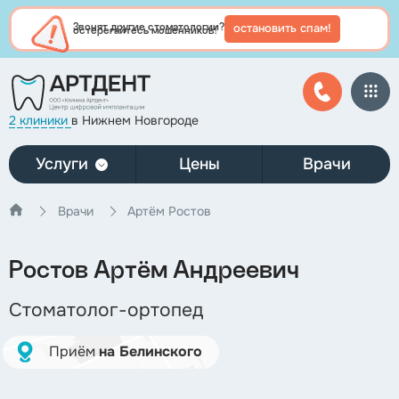
остановить спам!
Звонят другие стоматологии?
остерегайтесь мошенников!
2 клиники
в Нижнем Новгороде
Услуги
Цены
Врачи
Врачи
Артём Ростов
Ростов
Артём Андреевич
Стоматолог-ортопед
Приём
на Белинского