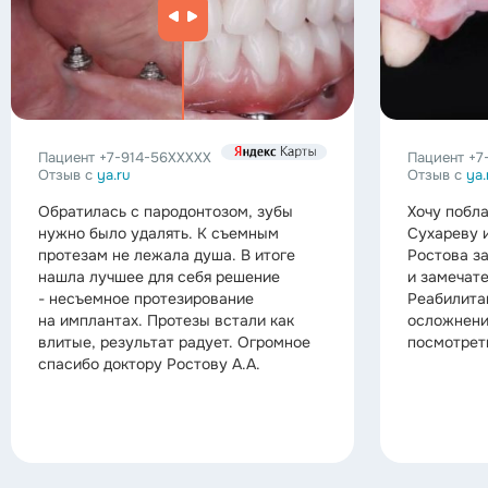
Пациент
+7-914-56XXXXX
Пациент
+7
Отзыв с
ya.ru
Отзыв с
ya.
Обратилась с пародонтозом, зубы
Хочу побл
нужно было удалять. К съемным
Сухареву 
протезам не лежала душа. В итоге
Ростова з
нашла лучшее для себя решение
и замечате
- несъемное протезирование
Реабилита
на имплантах. Протезы встали как
осложнени
влитые, результат радует. Огромное
посмотреть
спасибо доктору Ростову А.А.