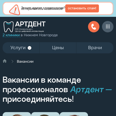
остановить спам!
Звонят другие стоматологии?
остерегайтесь мошенников!
2 клиники
в Нижнем Новгороде
Услуги
Цены
Врачи
Вакансии
Вакансии в команде
профессионалов
Артдент —
присоединяйтесь!