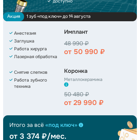
доступно
Акция
1 зуб «под ключ» до 14 августа
Имплант
Анестезия
Заглушка
48 990 ₽
Работа хирурга
от 50 990 ₽
Лазерная обработка
Коронка
Снятие слепков
Металлокерамика
Работа зубного
техника
50 480 ₽
от 29 990 ₽
Итого за всё
«под ключ»
от 3 374 ₽/мес.