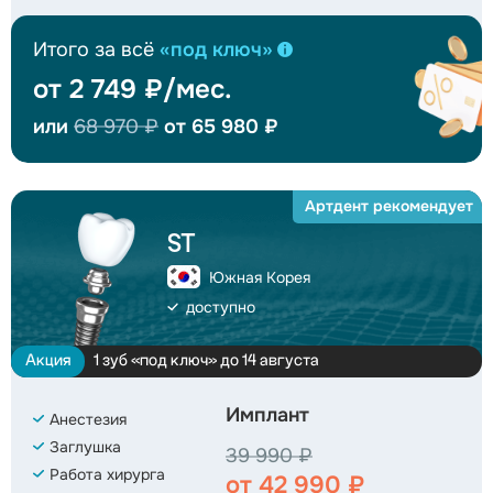
Итого за всё
«под ключ»
от 2 749 ₽/мес.
или
68 970 ₽
от 65 980 ₽
Артдент
рекомендует
ST
Южная Корея
доступно
Акция
1 зуб «под ключ» до 14 августа
Имплант
Анестезия
Заглушка
39 990 ₽
Работа хирурга
от 42 990 ₽