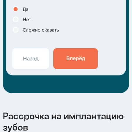
вос
Да
Нет
Сложно сказать
Вперёд
Назад
Рассрочка на имплантацию
зубов