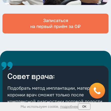
Записаться
на первый приём за 0₽
Совет врача:
Подобрать метод имплантации, материал
коронки врач сможет только после
комплексной диагностики ротовой полости.
Мы используем cookie,
подробнее
ОК
Благодаря широкому выбору методик,