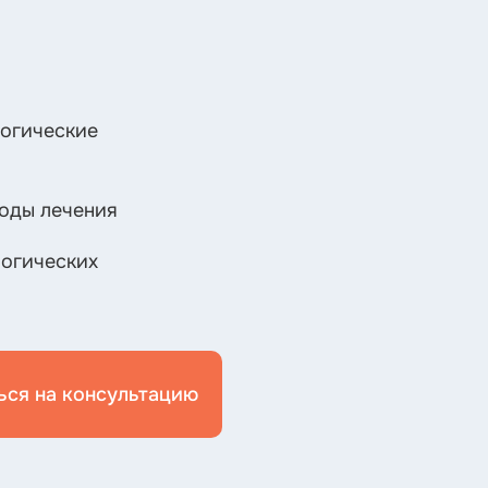
логические
оды лечения
логических
ься на консультацию