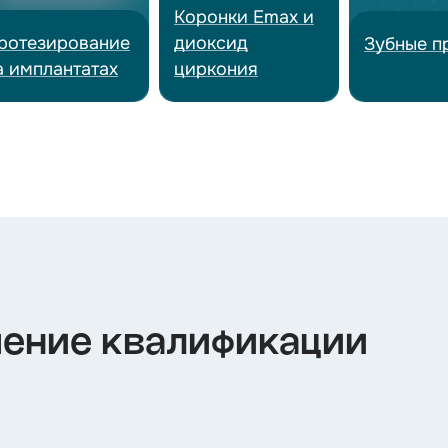
Коронки Emax и
ротезирование
диоксид
Зубные п
а имплантатах
циркония
шение квалификации