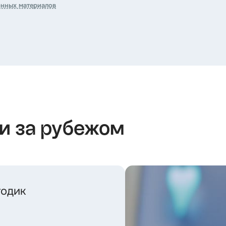
онных материалов
 и за рубежом
тодик