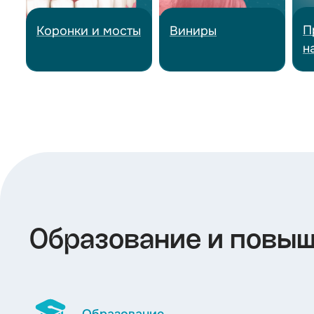
П
Коронки и мосты
Виниры
н
Образование и повы
Образование