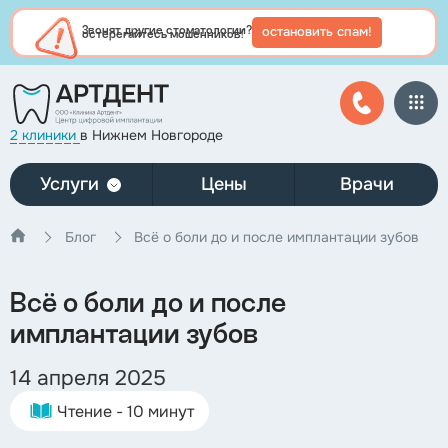
остановить спам!
Звонят другие стоматологии?
остерегайтесь мошенников!
2 клиники
в Нижнем Новгороде
Услуги
Цены
Врачи
Блог
Всё о боли до и после имплантации зубов
Всё о боли до и после
имплантации зубов
14 апреля 2025
Чтение - 10 минут