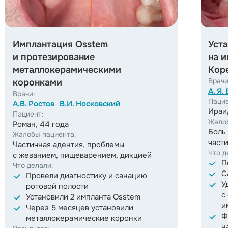
Имплантация Osstem
Уст
и протезирование
на 
металлокерамическими
Кор
Врачи
коронками
А. Я
Врачи:
Пацие
А.В. Ростов
В.И. Носковский
Ираид
Пациент:
Жало
Роман, 44 года
Боль 
Жалобы пациента:
част
Частичная адентия, проблемы
Что д
с жеванием, пищеварением, дикцией
П
Что делали:
С
Провели диагностику и санацию
У
ротовой полости
с
Установили 2 импланта Osstem
и
Через 5 месяцев установили
Ф
металлокерамические коронки
н