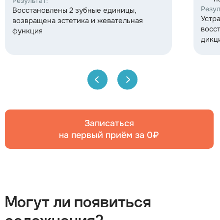
Результат:
Резул
Восстановлены 2 зубные единицы,
Устр
возвращена эстетика и жевательная
восс
функция
дикц
Записаться
на первый приём за 0₽
Могут ли появиться